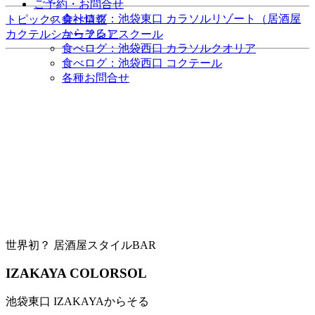
ご予約・お問合せ
食べログ：池袋東口 カラソルリゾート（居酒屋
トピックス
会社情報
からそる）
カクテルショー
フレアスクール
食べログ：池袋西口 カラソルクオリア
食べログ：池袋西口 コクテール
各種お問合せ
世界初？ 居酒屋スタイルBAR
IZAKAYA COLORSOL
池袋東口 IZAKAYAからそる