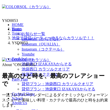
YSD0053
HOME
Home
Topics
Topics
お知らせ一覧
池袋で貸切パーティーするならカラソルで！！
Instagram（からそる）
YSD0053
Instagram（QUALIA）
Instagram（コクテール）
Youtube
Bar＆Izakaya
池袋東口 IZAKAYAからそる
About "COLORSOL"
池袋西口 カラソルクオリア
池袋西口 コクテール
最高のひと時を、
最高のフレアショー
Party Plan
で
貸切プラン：池袋西口 カラソルクオリア
貸切プラン：池袋東口 IZAKAYAからそる
Cocktail Show
一流フレアバーテンダーによるダイナミックなパフォーマン
School
スショーと美味しい料理・カクテルで最高のひと時をお約束
About Us
します。