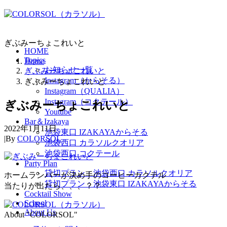
ぎぶみーちょこれいと
HOME
Topics
Home
お知らせ一覧
ぎぶみーちょこれいと
Instagram（からそる）
ぎぶみーちょこれいと
Instagram（QUALIA）
Instagram（コクテール）
ぎぶみーちょこれいと
Youtube
Bar＆Izakaya
2022年1月11日
池袋東口 IZAKAYAからそる
|
By
COLORSOL
池袋西口 カラソルクオリア
池袋西口 コクテール
Party Plan
貸切プラン：池袋西口 カラソルクオリア
ホームランバーが決め手のコーヒーカクテル
貸切プラン：池袋東口 IZAKAYAからそる
当たりが出たら、、、？？
Cocktail Show
School
About Us
About "COLORSOL"