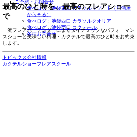
ご予約・お問合せ
最高のひと時を、
最高のフレアショー
食べログ：池袋東口 カラソルリゾート（居酒屋
からそる）
で
食べログ：池袋西口 カラソルクオリア
食べログ：池袋西口 コクテール
一流フレアバーテンダーによるダイナミックなパフォーマン
各種お問合せ
スショーと美味しい料理・カクテルで最高のひと時をお約束
します。
トピックス
会社情報
カクテルショー
フレアスクール