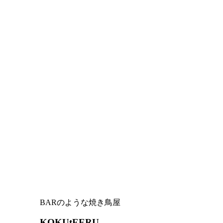
BARのような焼き鳥屋
KOKUtEERU