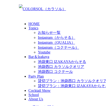
HOME
Topics
お知らせ一覧
Instagram（からそる）
Instagram（QUALIA）
Instagram（コクテール）
Youtube
Bar＆Izakaya
池袋東口 IZAKAYAからそる
池袋西口 カラソルクオリア
池袋西口 コクテール
Party Plan
貸切プラン：池袋西口 カラソルクオリ
貸切プラン：池袋東口 IZAKAYAからそ
Cocktail Show
School
About Us