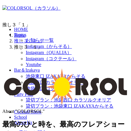
推し３「１」
HOME
Topics
Home
お知らせ一覧
推し３「１」
Instagram（からそる）
推し３「１」
Instagram（QUALIA）
Instagram（コクテール）
Youtube
Bar＆Izakaya
池袋東口 IZAKAYAからそる
池袋西口 カラソルクオリア
池袋西口 コクテール
Party Plan
貸切プラン：池袋西口 カラソルクオリア
貸切プラン：池袋東口 IZAKAYAからそる
About "COLORSOL"
Cocktail Show
School
About Us
最高のひと時を、
最高のフレアショー