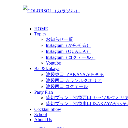
HOME
Topics
お知らせ一覧
Instagram（からそる）
Instagram（QUALIA）
Instagram（コクテール）
Youtube
Bar＆Izakaya
池袋東口 IZAKAYAからそる
池袋西口 カラソルクオリア
池袋西口 コクテール
Party Plan
貸切プラン：池袋西口 カラソルクオリ
貸切プラン：池袋東口 IZAKAYAからそ
Cocktail Show
School
About Us