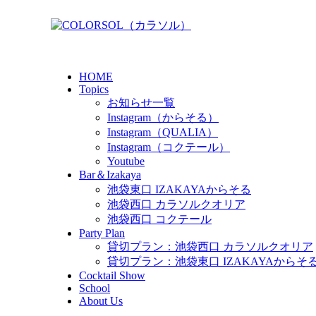
HOME
Topics
お知らせ一覧
Instagram（からそる）
Instagram（QUALIA）
Instagram（コクテール）
Youtube
Bar＆Izakaya
池袋東口 IZAKAYAからそる
池袋西口 カラソルクオリア
池袋西口 コクテール
Party Plan
貸切プラン：池袋西口 カラソルクオリア
貸切プラン：池袋東口 IZAKAYAからそ
Cocktail Show
School
About Us