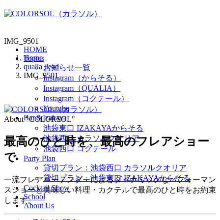
IMG_9501
HOME
Home
Topics
qualia_lead
お知らせ一覧
IMG_9501
Instagram（からそる）
Instagram（QUALIA）
Instagram（コクテール）
Youtube
Bar＆Izakaya
About "COLORSOL"
池袋東口 IZAKAYAからそる
池袋西口 カラソルクオリア
最高のひと時を、
最高のフレアショー
池袋西口 コクテール
で
Party Plan
貸切プラン：池袋西口 カラソルクオリア
貸切プラン：池袋東口 IZAKAYAからそる
一流フレアバーテンダーによるダイナミックなパフォーマン
Cocktail Show
スショーと美味しい料理・カクテルで最高のひと時をお約束
School
します。
About Us