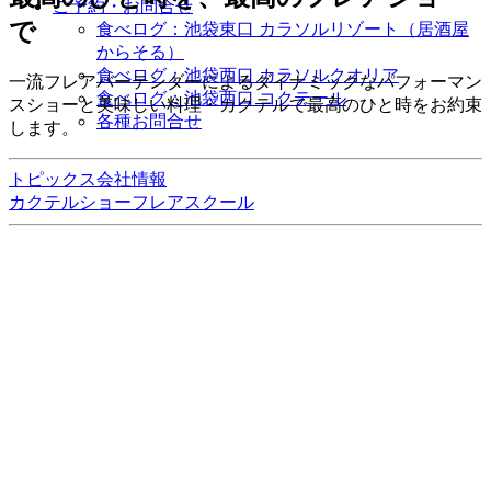
ご予約・お問合せ
で
食べログ：池袋東口 カラソルリゾート（居酒屋
からそる）
食べログ：池袋西口 カラソルクオリア
一流フレアバーテンダーによるダイナミックなパフォーマン
食べログ：池袋西口 コクテール
スショーと美味しい料理・カクテルで最高のひと時をお約束
各種お問合せ
します。
トピックス
会社情報
カクテルショー
フレアスクール