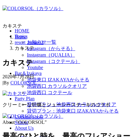
カキステ
HOME
Topics
Home
お知らせ一覧
resort_menu02
カキステ
Instagram（からそる）
Instagram（QUALIA）
カキステ
Instagram（コクテール）
Youtube
Bar＆Izakaya
2020年7月28日
池袋東口 IZAKAYAからそる
|
By
COLORSOL
池袋西口 カラソルクオリア
池袋西口 コクテール
Party Plan
貸切プラン：池袋西口 カラソルクオリア
クリーミーな牡蠣とジューシーステーキのコラボ
貸切プラン：池袋東口 IZAKAYAからそる
Cocktail Show
About "COLORSOL"
School
About Us
最高のひと時を、
最高のフレアショー