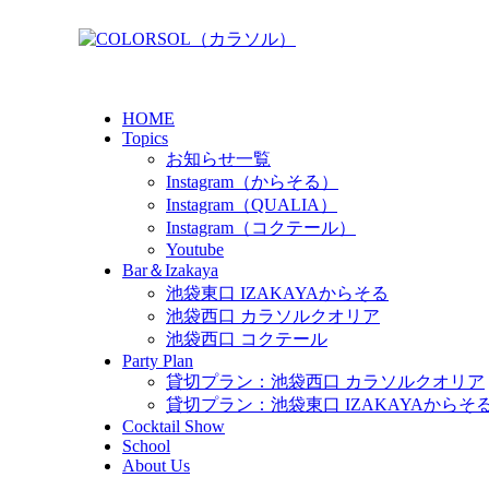
HOME
Topics
お知らせ一覧
Instagram（からそる）
Instagram（QUALIA）
Instagram（コクテール）
Youtube
Bar＆Izakaya
池袋東口 IZAKAYAからそる
池袋西口 カラソルクオリア
池袋西口 コクテール
Party Plan
貸切プラン：池袋西口 カラソルクオリア
貸切プラン：池袋東口 IZAKAYAからそ
Cocktail Show
School
About Us