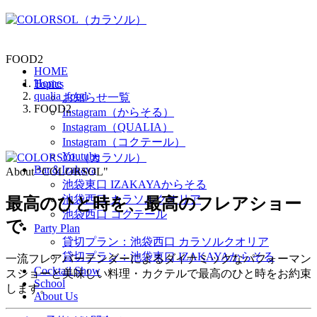
FOOD2
HOME
Home
Topics
qualia_food
お知らせ一覧
FOOD2
Instagram（からそる）
Instagram（QUALIA）
Instagram（コクテール）
Youtube
Bar＆Izakaya
About "COLORSOL"
池袋東口 IZAKAYAからそる
池袋西口 カラソルクオリア
最高のひと時を、
最高のフレアショー
池袋西口 コクテール
で
Party Plan
貸切プラン：池袋西口 カラソルクオリア
貸切プラン：池袋東口 IZAKAYAからそる
一流フレアバーテンダーによるダイナミックなパフォーマン
Cocktail Show
スショーと美味しい料理・カクテルで最高のひと時をお約束
School
します。
About Us