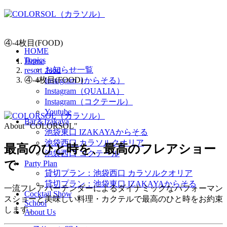
④-4枚目(FOOD)
HOME
Topics
Home
お知らせ一覧
resort_food
④-4枚目(FOOD)
Instagram（からそる）
Instagram（QUALIA）
Instagram（コクテール）
Youtube
Bar＆Izakaya
About "COLORSOL"
池袋東口 IZAKAYAからそる
池袋西口 カラソルクオリア
最高のひと時を、
最高のフレアショー
池袋西口 コクテール
で
Party Plan
貸切プラン：池袋西口 カラソルクオリア
貸切プラン：池袋東口 IZAKAYAからそる
一流フレアバーテンダーによるダイナミックなパフォーマン
Cocktail Show
スショーと美味しい料理・カクテルで最高のひと時をお約束
School
します。
About Us