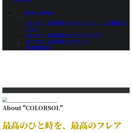
ご予約・お問合せ
食べログ：池袋東口 カラソルリゾート（居酒屋から
そる）
食べログ：池袋西口 カラソルクオリア
食べログ：池袋西口 コクテール
各種お問合せ
グループ 31
Home
Party Plan - IZAKAYA Colorsol
グループ 31
About "COLORSOL"
最高のひと時を、
最高のフレア