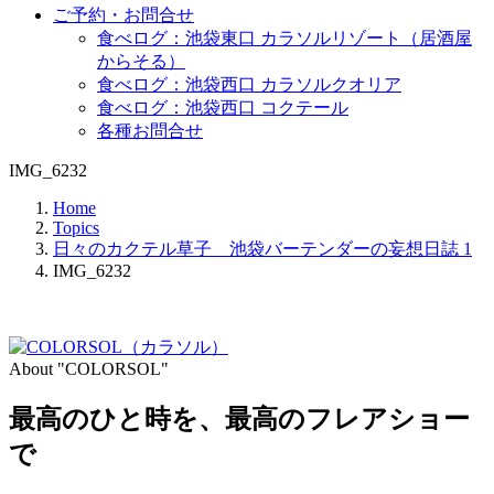
ご予約・お問合せ
食べログ：池袋東口 カラソルリゾート（居酒屋
からそる）
食べログ：池袋西口 カラソルクオリア
食べログ：池袋西口 コクテール
各種お問合せ
IMG_6232
Home
Topics
日々のカクテル草子 池袋バーテンダーの妄想日誌 1
IMG_6232
About "COLORSOL"
最高のひと時を、
最高のフレアショー
で