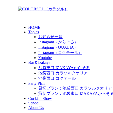
HOME
Topics
お知らせ一覧
Instagram（からそる）
Instagram（QUALIA）
Instagram（コクテール）
Youtube
Bar＆Izakaya
池袋東口 IZAKAYAからそる
池袋西口 カラソルクオリア
池袋西口 コクテール
Party Plan
貸切プラン：池袋西口 カラソルクオリア
貸切プラン：池袋東口 IZAKAYAからそ
Cocktail Show
School
About Us