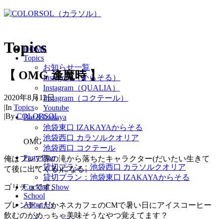
Topics
HOME
Topics
お知らせ一覧
【 OMG 逢魔時 】
Instagram（からそる）
Instagram（QUALIA）
2020年8月12日
Instagram（コクテール）
|
In
Topics
Youtube
|
By
COLORSOL
Bar＆Izakaya
池袋東口 IZAKAYAからそる
池袋西口 カラソルクオリア
OMG
池袋西口 コクテール
Party Plan
俺はフレア界の滝から落ちたキャラクター(だいたい生きて
貸切プラン：池袋西口 カラソルクオリア
て後に出てくる)になる。
貸切プラン：池袋東口 IZAKAYAからそる
ゴリチョです。
Cocktail Show
School
About Us
ブレンディだかネスカフェのCMで暑い日にアイスコーヒー
飲むのがめっちゃ美味そうなやつ覚えてます？