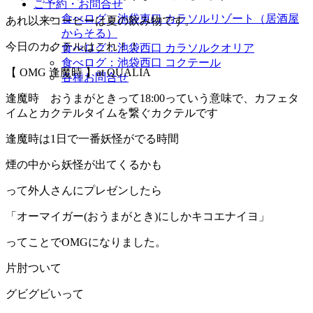
ご予約・お問合せ
食べログ：池袋東口 カラソルリゾート（居酒屋
あれ以来コーヒーは夏の飲み物です。
からそる）
今日のカクテルはこれ！！
食べログ：池袋西口 カラソルクオリア
食べログ：池袋西口 コクテール
【 OMG 逢魔時 】at QUALIA
各種お問合せ
逢魔時 おうまがときって18:00っていう意味で、カフェタ
イムとカクテルタイムを繋ぐカクテルです
逢魔時は1日で一番妖怪がでる時間
煙の中から妖怪が出てくるかも
って外人さんにプレゼンしたら
「オーマイガー(おうまがとき)にしかキコエナイヨ」
ってことでOMGになりました。
片肘ついて
グビグビいって