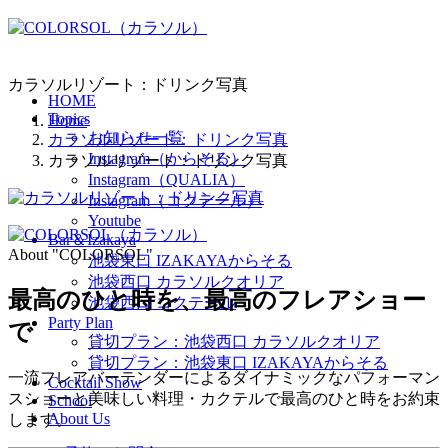
カラソルリゾート：ドリンク写真
HOME
Topics
Home
お知らせ一覧
カラソルリゾート：ドリンク写真
Instagram（からそる）
カラソルリゾート：ドリンク写真
Instagram（QUALIA）
Instagram（コクテール）
Youtube
Bar＆Izakaya
About "COLORSOL"
池袋東口 IZAKAYAからそる
池袋西口 カラソルクオリア
最高のひと時を、
最高のフレアショー
池袋西口 コクテール
Party Plan
で
貸切プラン：池袋西口 カラソルクオリア
貸切プラン：池袋東口 IZAKAYAからそる
一流フレアバーテンダーによるダイナミックなパフォーマン
Cocktail Show
スショーと美味しい料理・カクテルで最高のひと時をお約束
School
About Us
します。