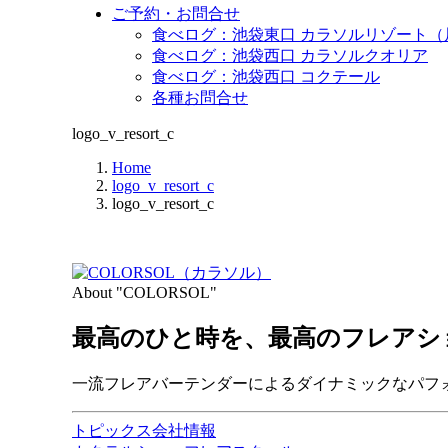
ご予約・お問合せ
食べログ：池袋東口 カラソルリゾート（
食べログ：池袋西口 カラソルクオリア
食べログ：池袋西口 コクテール
各種お問合せ
logo_v_resort_c
Home
logo_v_resort_c
logo_v_resort_c
About "COLORSOL"
最高のひと時を、
最高のフレアシ
一流フレアバーテンダーによるダイナミックなパフ
トピックス
会社情報