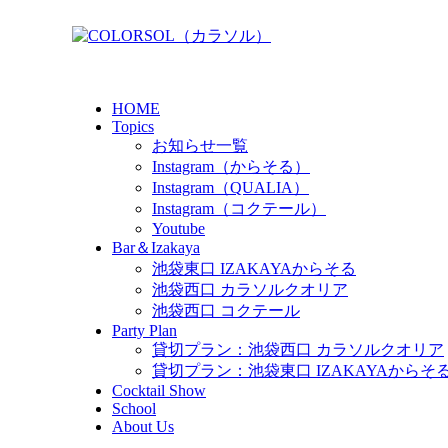
HOME
Topics
お知らせ一覧
Instagram（からそる）
Instagram（QUALIA）
Instagram（コクテール）
Youtube
Bar＆Izakaya
池袋東口 IZAKAYAからそる
池袋西口 カラソルクオリア
池袋西口 コクテール
Party Plan
貸切プラン：池袋西口 カラソルクオリア
貸切プラン：池袋東口 IZAKAYAからそ
Cocktail Show
School
About Us