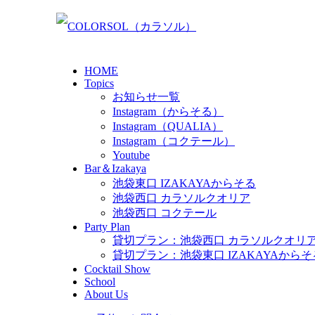
HOME
Topics
お知らせ一覧
Instagram（からそる）
Instagram（QUALIA）
Instagram（コクテール）
Youtube
Bar＆Izakaya
池袋東口 IZAKAYAからそる
池袋西口 カラソルクオリア
池袋西口 コクテール
Party Plan
貸切プラン：池袋西口 カラソルクオリ
貸切プラン：池袋東口 IZAKAYAからそ
Cocktail Show
School
About Us