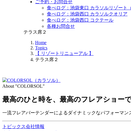
ご予約・お問合せ
食べログ：池袋東口 カラソルリゾート
食べログ：池袋西口 カラソルクオリア
食べログ：池袋西口 コクテール
各種お問合せ
テラス席２
Home
Topics
【 リゾートリニューアル 】
テラス席２
About "COLORSOL"
最高のひと時を、
最高のフレアショー
一流フレアバーテンダーによるダイナミックなパフォーマン
トピックス
会社情報