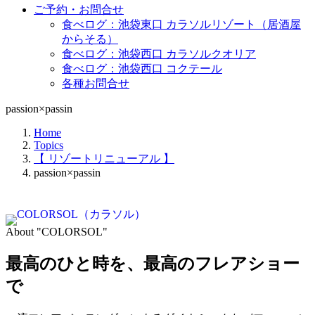
ご予約・お問合せ
食べログ：池袋東口 カラソルリゾート（居酒屋
からそる）
食べログ：池袋西口 カラソルクオリア
食べログ：池袋西口 コクテール
各種お問合せ
passion×passin
Home
Topics
【 リゾートリニューアル 】
passion×passin
About "COLORSOL"
最高のひと時を、
最高のフレアショー
で