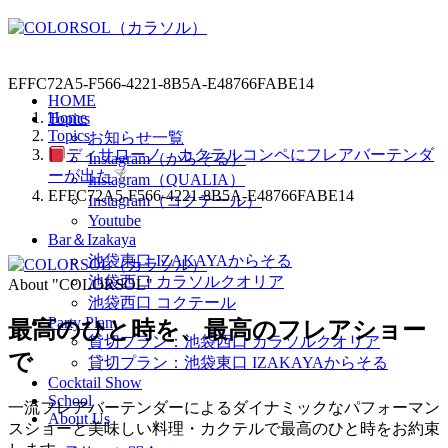
EFFC72A5-F566-4221-8B5A-E48766FABE14
HOME
Home
Topics
Topics
お知らせ一覧
ディサローノ カクテルコンペにフレアバーテンダ
Instagram（からそる）
ーが出た
Instagram（QUALIA）
EFFC72A5-F566-4221-8B5A-E48766FABE14
Instagram（コクテール）
Youtube
Bar＆Izakaya
池袋東口 IZAKAYAからそる
池袋西口 カラソルクオリア
About "COLORSOL"
池袋西口 コクテール
Party Plan
最高のひと時を、
最高のフレアショー
貸切プラン：池袋西口 カラソルクオリア
で
貸切プラン：池袋東口 IZAKAYAからそる
Cocktail Show
School
一流フレアバーテンダーによるダイナミックなパフォーマン
About Us
スショーと美味しい料理・カクテルで最高のひと時をお約束