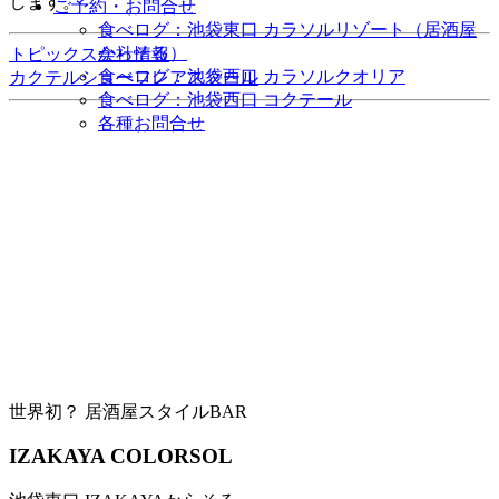
します。
ご予約・お問合せ
食べログ：池袋東口 カラソルリゾート（居酒屋
からそる）
トピックス
会社情報
食べログ：池袋西口 カラソルクオリア
カクテルショー
フレアスクール
食べログ：池袋西口 コクテール
各種お問合せ
世界初？ 居酒屋スタイルBAR
IZAKAYA COLORSOL